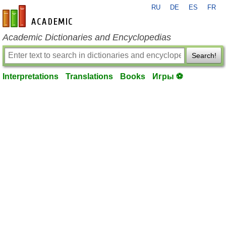
RU
DE
ES
FR
en-academic.com
Academic Dictionaries and Encyclopedias
Search!
Interpretations
Translations
Books
Игры ⚽