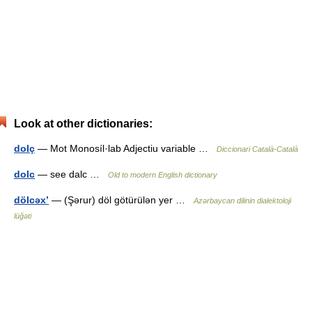
Look at other dictionaries:
dolç
— Mot Monosíl·lab Adjectiu variable …
Diccionari Català-Català
dolc
— see dalc …
Old to modern English dictionary
dölcəx’
— (Şərur) döl götürülən yer …
Azərbaycan dilinin dialektoloji
lüğəti